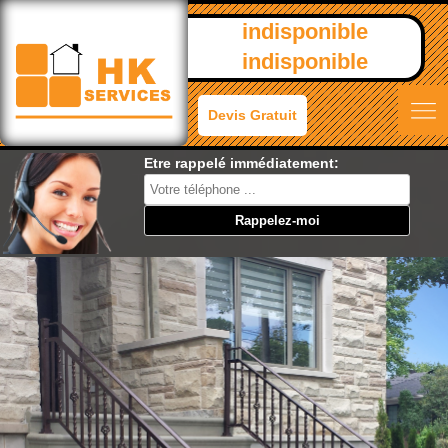
indisponible
indisponible
Devis Gratuit
Etre rappelé immédiatement: