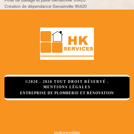
Pose de dallage et pavé Genainville 95420
Création de dépendance Genainville 95420
©2020 - 2026 TOUT DROIT RÉSERVÉ -
MENTIONS LÉGALES
ENTREPRISE DE PLOMBERIE ET RÉNOVATION
indisponible