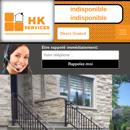
indisponible
indisponible
Devis Gratuit
Etre rappelé immédiatement: