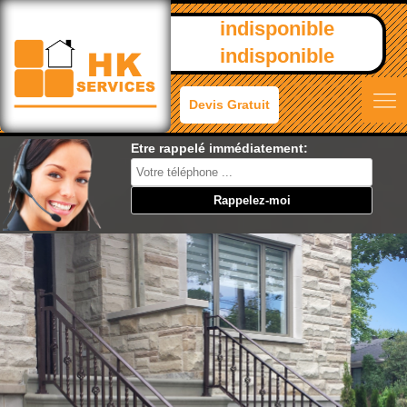
indisponible
indisponible
Devis Gratuit
Etre rappelé immédiatement: