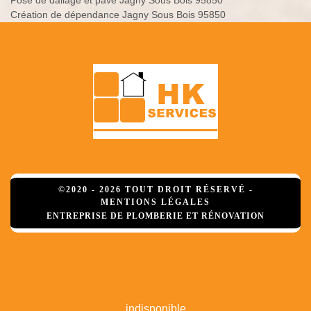
Pose de dallage et pavé Jagny Sous Bois 95850
Création de dépendance Jagny Sous Bois 95850
©2020 - 2026 TOUT DROIT RÉSERVÉ -
MENTIONS LÉGALES
ENTREPRISE DE PLOMBERIE ET RÉNOVATION
indisponible