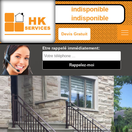
indisponible
indisponible
Devis Gratuit
Etre rappelé immédiatement: