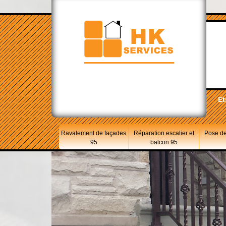
Et
Ravalement de façades
Réparation escalier et
Pose de
95
balcon 95