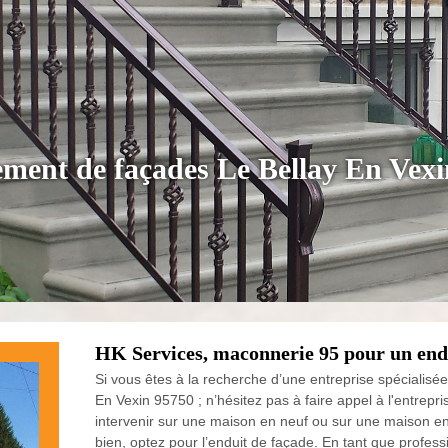
ement de façades Le Bellay En Vex
HK Services, maconnerie 95 pour un end
Si vous êtes à la recherche d’une entreprise spécialisée
En Vexin 95750 ; n’hésitez pas à faire appel à l'entre
intervenir sur une maison en neuf ou sur une maison en
bien, optez pour l’enduit de façade. En tant que profes