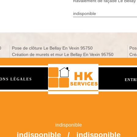
Ravalement de façade Le Bellay
indisponible
0
Pose de clôture Le Bellay En Vexin 95750
Pos
Création de murets et mur Le Bellay En Vexin 95750
Cré
ONS LÉGALES
ENTR
indisponible
indisponible
/
indisponible