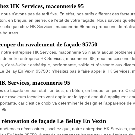
chez HK Services, maconnerie 95
s n’avons pas de tarif fixe. En effet, nos tarifs diffèrent des facteurs 
éton, en brique, en pierre, de l’état de votre façade. Nous savons qu’e
ur cela que chez HK Services, maconnerie 95 nous proposons de réalise
es bourses.
ccuper du ravalement de façade 95750
, notre entreprise HK Services, maconnerie 95 n’aura aucun problème 
nce de notre entreprise HK Services, maconnerie 95, nous ne cessons d
 c’est-à-dire : esthétique, performante, solide et résistante aux diver
e Bellay En Vexin 95750 ; n’hésitez pas à faire appel à HK Services, 
HK Services, maconnerie 95
pes de façade en bon état : en bois, en béton, en brique, en pierre. C’e
e ravaleurs façadiers vont appliquer le type d’enduit à appliquer : end
importante, car c’est ce choix va déterminer le design et l’apparence de 
 95.
rénovation de façade Le Bellay En Vexin
 compétences nécessaires ; sachez que, notre entreprise HK Services, 