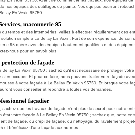
Bellay En Vexin 95750. Avant de commencer les travaux, nos équipes de 
de nos équipes des outillages de pointe. Nos équipes pourront rebouche
 Bellay En Vexin 95750.
Services, maconnerie 95
 du temps et des intempéries, veillez à effectuer régulièrement des ent
e solution simple à Le Bellay En Vexin. Fort de son expérience, de son
nnerie 95 opère avec des équipes hautement qualifiées et des équipeme
ctez-nous pour en savoir plus.
protection de façade
e Bellay En Vexin 95750 ; sachez qu’il est nécessaire de protéger votre 
s’en occuper. Et pour ce faire, nous pouvons traiter votre façade avec 
nti-mousse à votre façade à Le Bellay En Vexin 95750. Et lorsque votre 
 sauront vous conseiller et répondre à toutes vos demandes.
fessionnel façadier
, sachez que les travaux de façade n’ont plus de secret pour notre e
en état votre façade à Le Bellay En Vexin 95750 ; sachez que, notre ent
ent de façade, du crépi de façade, du nettoyage, du ravalement projeté 
95 et bénéficiez d’une façade aux normes.