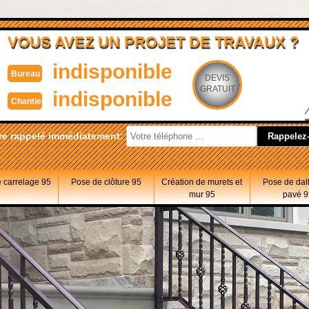
VOUS AVEZ UN PROJET DE TRAVAUX ?
indisponible
Bureau
DEVIS
GRATUIT
indisponible
Chantier
re rappelé immédiatement:
 carrelage 95
Pose de clôture 95
Création de murets et
Pose de dal
mur 95
pavé 9