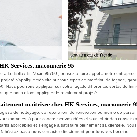
 HK Services, maconnerie 95
de à Le Bellay En Vexin 95750 ; pensez à faire appel à notre entrepris
rojeté s’applique très vite sur tous types de matériau de façade, garan
. Nous pourrons appliquer sur votre façade différentes sortes de finition
ion que nous allons appliquer le ravalement projeté.
rfaitement maitrisée chez HK Services, maconnerie 9
'agisse de nettoyage, de réparation, de rénovation ou même de personnal
ous sommes là pour concrétiser vos idées et vous offrir des conseils a
rifs abordables et s'engage à satisfaire pleinement sa clientèle. Nous
é. N'hésitez pas à nous contacter directement pour tous vos besoins.