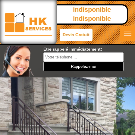
indisponible
indisponible
Devis Gratuit
Etre rappelé immédiatement: