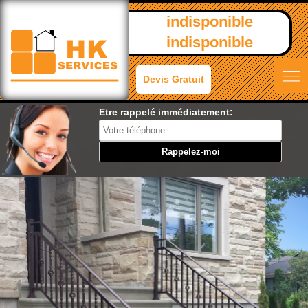
indisponible
indisponible
Devis Gratuit
Etre rappelé immédiatement: