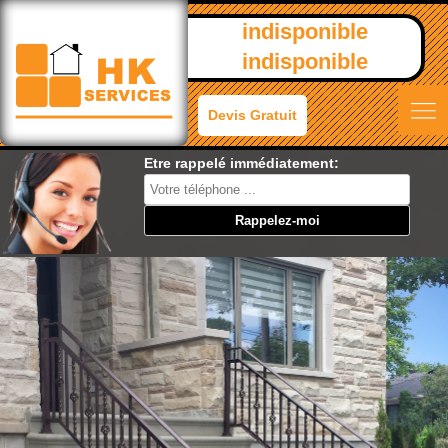
indisponible
indisponible
Devis Gratuit
Etre rappelé immédiatement: