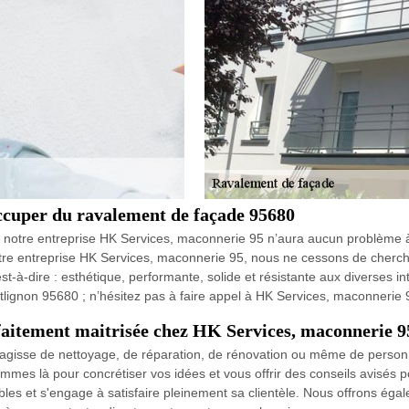
ccuper du ravalement de façade 95680
, notre entreprise HK Services, maconnerie 95 n’aura aucun problème 
otre entreprise HK Services, maconnerie 95, nous ne cessons de cherc
t-à-dire : esthétique, performante, solide et résistante aux diverses i
lignon 95680 ; n’hésitez pas à faire appel à HK Services, maconnerie 
rfaitement maitrisée chez HK Services, maconnerie 9
'agisse de nettoyage, de réparation, de rénovation ou même de personnal
es là pour concrétiser vos idées et vous offrir des conseils avisés p
les et s'engage à satisfaire pleinement sa clientèle. Nous offrons éga