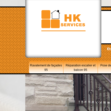
Et
Ravalement de façades
Réparation escalier et
Pose de
95
balcon 95