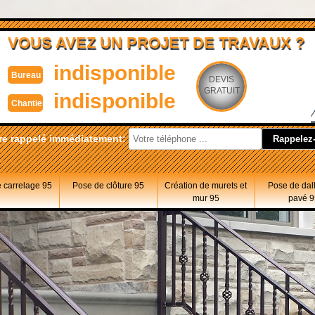
VOUS AVEZ UN PROJET DE TRAVAUX ?
indisponible
Bureau
DEVIS
GRATUIT
indisponible
Chantier
re rappelé immédiatement:
 carrelage 95
Pose de clôture 95
Création de murets et
Pose de dal
mur 95
pavé 9