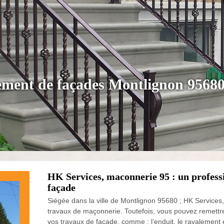
lement de façades Montlignon 9568
HK Services, maconnerie 95 : un profess
façade
Siégée dans la ville de Montlignon 95680 ; HK Services
travaux de maçonnerie. Toutefois, vous pouvez remettr
vos travaux de façade, comme : l’enduit, le ravalement