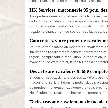
planifier vos projets en toute sérénité. N'hésitez p
HK Services, maconnerie 95 pour des 
Très professionnel et pointilleux dans le métier ; 
de l’art. Et avant de commencer quoi que ce soit, n
proposer à notre clientèle les traitements adaptés
façade, le changement de couleur des façades, les f
Concrétisez votre projet de ravaleme
Pour tous vos besoins en matière de ravalement de f
intervenons régulièrement dans tout Montlignon et s
façade, comprenant la rénovation, la réparation, le
avancer avec votre projet, n'hésitez pas à contact
Des artisans ravaleurs 95680 compéte
Si vous envisagez de faire des travaux d’entretien d
maconnerie 95. Étant dans le métier depuis plusie
demandes : nettoyage, ravalement, enduit, crépi, et
Nos équipes de ravaleurs chevronnés seront aptes à
Tarifs travaux ravalement de façade 