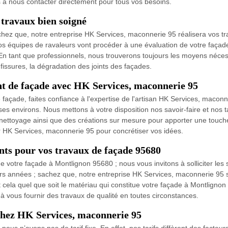
as à nous contacter directement pour tous vos besoins.
travaux bien soigné
sachez que, notre entreprise HK Services, maconnerie 95 réalisera vos 
os équipes de ravaleurs vont procéder à une évaluation de votre façade
. En tant que professionnels, nous trouverons toujours les moyens néce
issures, la dégradation des joints des façades.
nt de façade avec HK Services, maconnerie 95
açade, faites confiance à l'expertise de l'artisan HK Services, maconn
es environs. Nous mettons à votre disposition nos savoir-faire et nos 
 nettoyage ainsi que des créations sur mesure pour apporter une touche
er HK Services, maconnerie 95 pour concrétiser vos idées.
nts pour vos travaux de façade 95680
e votre façade à Montlignon 95680 ; nous vous invitons à solliciter les
urs années ; sachez que, notre entreprise HK Services, maconnerie 95
 cela quel que soit le matériau qui constitue votre façade à Montlignon 
 vous fournir des travaux de qualité en toutes circonstances.
chez HK Services, maconnerie 95