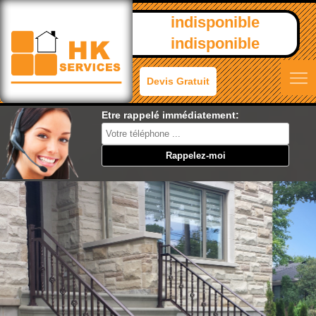
indisponible
indisponible
Devis Gratuit
Etre rappelé immédiatement: