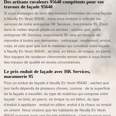
Des artisans ravaleurs 95640 compétents pour vos
travaux de façade 95640
Si vous envisagez de faire des travaux d’entretien de votre façade
à Neuilly En Vexin 95640 ; nous vous invitons à solliciter les
services de notre entreprise HK Services, maconnerie 95. Étant
dans le métier depuis plusieurs années ; sachez que, notre
entreprise HK Services, maconnerie 95 sera en mesure de
répondre à toutes vos demandes : nettoyage, ravalement, enduit,
crépi, et cela quel que soit le matériau qui constitue votre façade
à Neuilly En Vexin 95640 : en bois, en béton, en brique, en pierre.
Nos équipes de ravaleurs chevronnés seront aptes à vous fournir
des travaux de qualité en toutes circonstances.
Le prix enduit de façade avec HK Services,
maconnerie 95
Pour un enduit de façade à Neuilly En Vexin 95640 ; sachez que
nos tarifs dépends de plusieurs choses, comme : de la superficie
de la façade à travailler, du type de matériau qui compose votre
façade : en bois, en pierre, en brique ou en béton, du type
d’enduit à appliquer : enduit en plâtre, enduit à la chaux ou enduit
en ciment. Nous voulons que les habitants de Neuilly En Vexin
95640 puissent avoir une façade esthétique ; c’est pourquoi nous