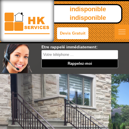
indisponible
indisponible
Devis Gratuit
Etre rappelé immédiatement: