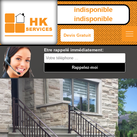
indisponible
indisponible
Devis Gratuit
Etre rappelé immédiatement: