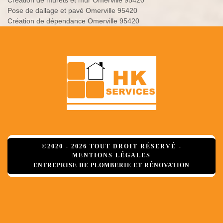
Création de murets et mur Omerville 95420
Pose de dallage et pavé Omerville 95420
Création de dépendance Omerville 95420
©2020 - 2026 TOUT DROIT RÉSERVÉ -
MENTIONS LÉGALES
ENTREPRISE DE PLOMBERIE ET RÉNOVATION