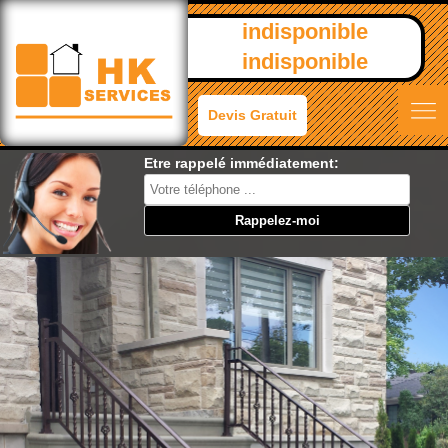
indisponible
indisponible
Devis Gratuit
Etre rappelé immédiatement: