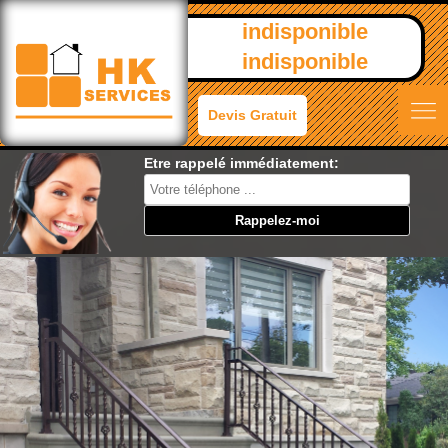
indisponible
indisponible
Devis Gratuit
Etre rappelé immédiatement: