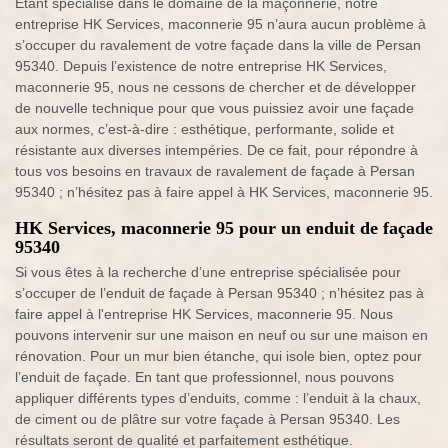
Étant spécialisé dans le domaine de la maçonnerie, notre
entreprise HK Services, maconnerie 95 n’aura aucun problème à
s’occuper du ravalement de votre façade dans la ville de Persan
95340. Depuis l’existence de notre entreprise HK Services,
maconnerie 95, nous ne cessons de chercher et de développer
de nouvelle technique pour que vous puissiez avoir une façade
aux normes, c’est-à-dire : esthétique, performante, solide et
résistante aux diverses intempéries. De ce fait, pour répondre à
tous vos besoins en travaux de ravalement de façade à Persan
95340 ; n’hésitez pas à faire appel à HK Services, maconnerie 95.
HK Services, maconnerie 95 pour un enduit de façade
95340
Si vous êtes à la recherche d’une entreprise spécialisée pour
s’occuper de l’enduit de façade à Persan 95340 ; n’hésitez pas à
faire appel à l'entreprise HK Services, maconnerie 95. Nous
pouvons intervenir sur une maison en neuf ou sur une maison en
rénovation. Pour un mur bien étanche, qui isole bien, optez pour
l’enduit de façade. En tant que professionnel, nous pouvons
appliquer différents types d’enduits, comme : l’enduit à la chaux,
de ciment ou de plâtre sur votre façade à Persan 95340. Les
résultats seront de qualité et parfaitement esthétique.