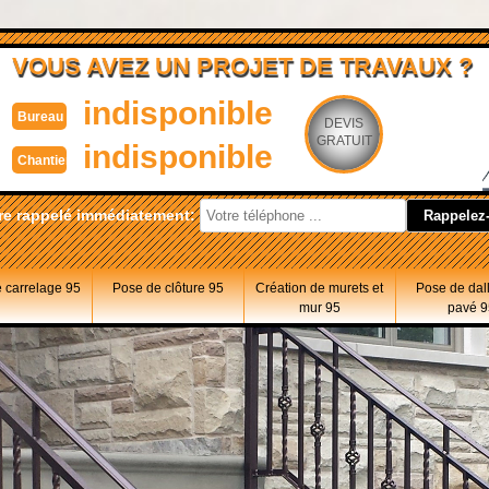
VOUS AVEZ UN PROJET DE TRAVAUX ?
indisponible
Bureau
DEVIS
GRATUIT
indisponible
Chantier
re rappelé immédiatement:
 carrelage 95
Pose de clôture 95
Création de murets et
Pose de dal
mur 95
pavé 9