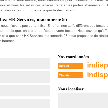
a façade de votre maison, nous intervenons principalement dans tout Sa
our éliminer les salissures tenaces, réparer les parties abîmées etc...
 rapides sans compromettre la qualité des travaux.
chez HK Services, maconnerie 95
s n’avons pas de tarif fixe. En effet, nos tarifs diffèrent des facteurs 
éton, en brique, en pierre, de l’état de votre façade. Nous savons qu’e
ur cela que chez HK Services, maconnerie 95 nous proposons de réalise
es bourses.
Nos coordonnées
indisp
Bureau
indisp
Chantier
Nous localiser