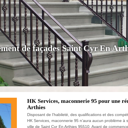
ement de façades Saint Cyr En Art
HK Services, maconnerie 95 pour une ré
Arthies
Disposant de l’habileté, des qualifications et des comp
HK Services, maconnerie 95 n’aura aucun problème à s’
ville de Saint Cyr En Arthies 95510. Avant de commence