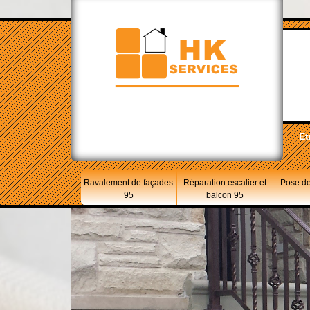
Et
Ravalement de façades
Réparation escalier et
Pose de
95
balcon 95