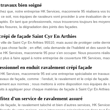
travaux bien soigné
sachez que, notre entreprise HK Services, maconnerie 95 réalisera vos 
 ce soit, nos équipes de ravaleurs vont procéder à une évaluation de v
adaptés. En tant que professionnels, nous trouverons toujours les moyen
s fissures, la dégradation des joints des façades.
répi de façade Saint Cyr En Arthies
ville de Saint Cyr En Arthies 95510, mais aussi de protéger cette dern
pas chose facile ; en effet, cela demande de l’habileté et des savoir-fai
ise HK Services, maconnerie 95 pour s’en occuper. Nous pouvons réaliser
itez plus à faire appel à notre entreprise de couverture HK Services, ma
essionnel en enduit ravalement crépi façade
 ; HK Services, maconnerie 95 est une entreprise spécialisée en travau
avaux de façade, comme : l’enduit, le ravalement et le crépi de façad
arfaitement aux normes ; nous mettons à votre disposition nos équipes d
uits à appliquer pour chaque matériau de façade à Saint Cyr En Arthie
itez d'un service de ravalement assuré
de façade, le ravalement taloché et bien d'autres services, HK Services