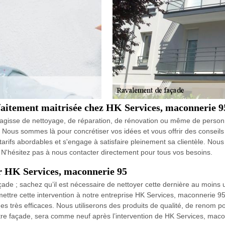
rfaitement maitrisée chez HK Services, maconnerie 9
'agisse de nettoyage, de réparation, de rénovation ou même de personnal
 Nous sommes là pour concrétiser vos idées et vous offrir des conseils
rifs abordables et s'engage à satisfaire pleinement sa clientèle. Nous
é. N'hésitez pas à nous contacter directement pour tous vos besoins.
ar HK Services, maconnerie 95
ade ; sachez qu’il est nécessaire de nettoyer cette dernière au moins un
ttre cette intervention à notre entreprise HK Services, maconnerie 95.
 très efficaces. Nous utiliserons des produits de qualité, de renom pour
otre façade, sera comme neuf après l’intervention de HK Services, maco