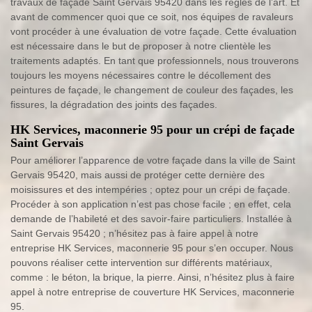
travaux de façade Saint Gervais 95420 dans les règles de l’art. Et
avant de commencer quoi que ce soit, nos équipes de ravaleurs
vont procéder à une évaluation de votre façade. Cette évaluation
est nécessaire dans le but de proposer à notre clientèle les
traitements adaptés. En tant que professionnels, nous trouverons
toujours les moyens nécessaires contre le décollement des
peintures de façade, le changement de couleur des façades, les
fissures, la dégradation des joints des façades.
HK Services, maconnerie 95 pour un crépi de façade
Saint Gervais
Pour améliorer l’apparence de votre façade dans la ville de Saint
Gervais 95420, mais aussi de protéger cette dernière des
moisissures et des intempéries ; optez pour un crépi de façade.
Procéder à son application n’est pas chose facile ; en effet, cela
demande de l’habileté et des savoir-faire particuliers. Installée à
Saint Gervais 95420 ; n’hésitez pas à faire appel à notre
entreprise HK Services, maconnerie 95 pour s’en occuper. Nous
pouvons réaliser cette intervention sur différents matériaux,
comme : le béton, la brique, la pierre. Ainsi, n’hésitez plus à faire
appel à notre entreprise de couverture HK Services, maconnerie
95.