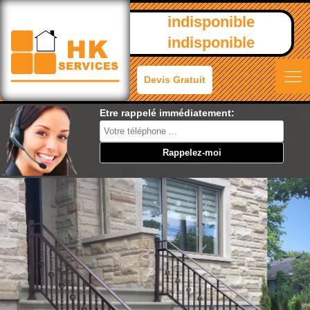
indisponible
indisponible
Devis Gratuit
Etre rappelé immédiatement: