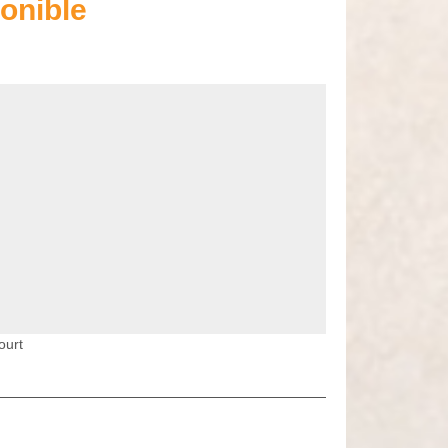
onible
ourt