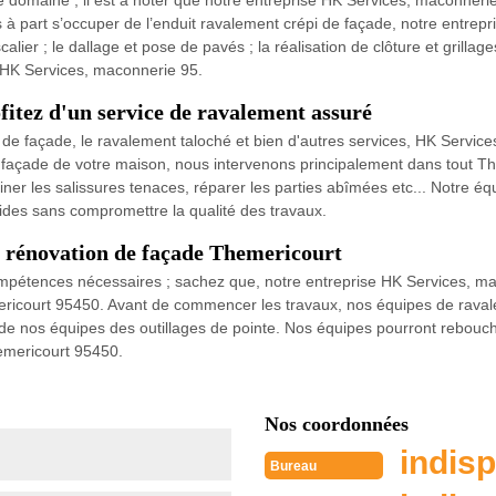
 domaine ; il est à noter que notre entreprise HK Services, maconnerie
s à part s’occuper de l’enduit ravalement crépi de façade, notre entre
calier ; le dallage et pose de pavés ; la réalisation de clôture et grilla
z HK Services, maconnerie 95.
itez d'un service de ravalement assuré
de façade, le ravalement taloché et bien d'autres services, HK Services
a façade de votre maison, nous intervenons principalement dans tout T
ner les salissures tenaces, réparer les parties abîmées etc... Notre éq
pides sans compromettre la qualité des travaux.
 rénovation de façade Themericourt
 compétences nécessaires ; sachez que, notre entreprise HK Services, 
mericourt 95450. Avant de commencer les travaux, nos équipes de raval
de nos équipes des outillages de pointe. Nos équipes pourront rebouche
hemericourt 95450.
Nos coordonnées
indisp
Bureau