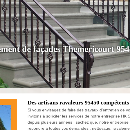
lement de façades Themericourt 95
Des artisans ravaleurs 95450 compétents
Si vous envisagez de faire des travaux d’entretien de 
invitons à solliciter les services de notre entreprise HK
depuis plusieurs années ; sachez que, notre entrepris
répondre à toutes vos demandes : nettoyage, ravalement,