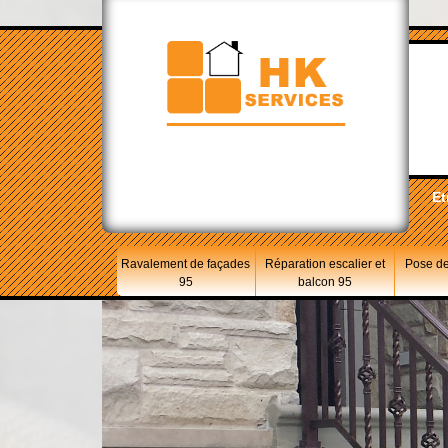
Et
Ravalement de façades
Réparation escalier et
Pose de
95
balcon 95