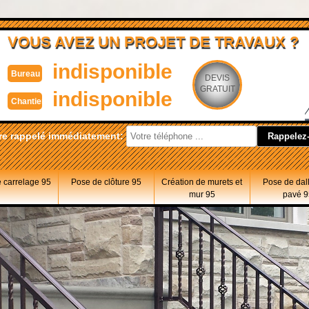
VOUS AVEZ UN PROJET DE TRAVAUX ?
indisponible
Bureau
DEVIS
GRATUIT
indisponible
Chantier
re rappelé immédiatement:
 carrelage 95
Pose de clôture 95
Création de murets et
Pose de dal
mur 95
pavé 9