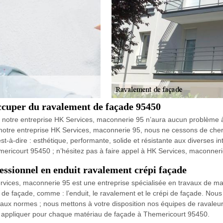
ccuper du ravalement de façade 95450
, notre entreprise HK Services, maconnerie 95 n’aura aucun problème 
e notre entreprise HK Services, maconnerie 95, nous ne cessons de che
t-à-dire : esthétique, performante, solide et résistante aux diverses i
ericourt 95450 ; n’hésitez pas à faire appel à HK Services, maconneri
essionnel en enduit ravalement crépi façade
rvices, maconnerie 95 est une entreprise spécialisée en travaux de ma
de façade, comme : l’enduit, le ravalement et le crépi de façade. Nou
ment aux normes ; nous mettons à votre disposition nos équipes de ravale
à appliquer pour chaque matériau de façade à Themericourt 95450.