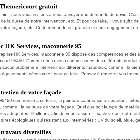
 Themericourt gratuit
 main ; nous vous invitons à nous envoyer une demande de devis. C’e
de la durée de notre intervention, etc. Et pour ce faire, il vous suffit 
 votre façade, etc. Cette demande est gratuite et sans engagement de 
c HK Services, maconnerie 95
treprise HK Services, maconnerie 95 dispose des compétences et des sa
court 95450. Comme nous avons connaissance des différents produits et
ucun problème à intervenir sur différents matériaux, comme : la pierre, 
s équipements nécessaires pour ce faire. Pensez à remettre vos trava
tretien de votre façade
5450 commence à se ternir, la peinture commence à s’écailler ; faites
e, comme : la peinture de votre façade. Quel que soit le type de matér
es adéquates. D’ailleurs, afin de vous rassurer ; sachez que, notre en
tures écologiques qui résistent aux intempéries : UV du soleil, pluie, ge
travaux diversifiés