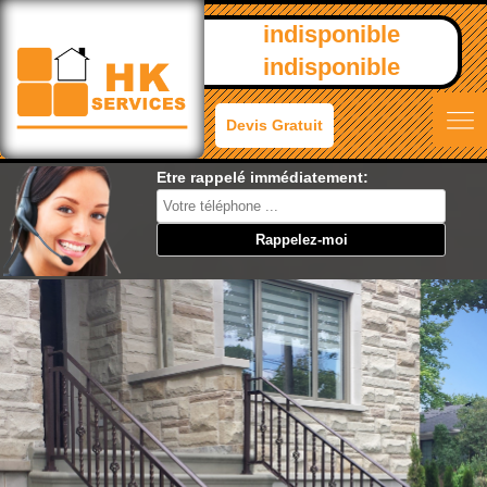
indisponible
indisponible
Devis Gratuit
Etre rappelé immédiatement: