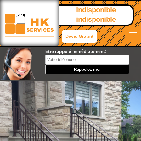
indisponible
indisponible
Devis Gratuit
Etre rappelé immédiatement: