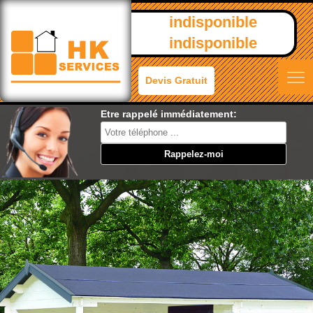
indisponible
indisponible
Devis Gratuit
Etre rappelé immédiatement: