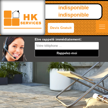
indisponible
indisponible
Devis Gratuit
Etre rappelé immédiatement: