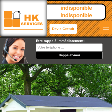
indisponible
indisponible
Devis Gratuit
Etre rappelé immédiatement: