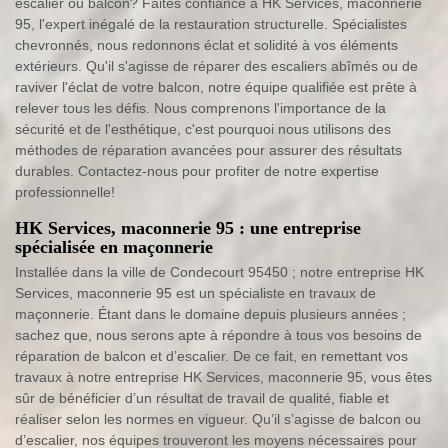
escalier ou balcon? Faites confiance à HK Services, maconnerie
95, l'expert inégalé de la restauration structurelle. Spécialistes
chevronnés, nous redonnons éclat et solidité à vos éléments
extérieurs. Qu'il s'agisse de réparer des escaliers abîmés ou de
raviver l'éclat de votre balcon, notre équipe qualifiée est prête à
relever tous les défis. Nous comprenons l'importance de la
sécurité et de l'esthétique, c'est pourquoi nous utilisons des
méthodes de réparation avancées pour assurer des résultats
durables. Contactez-nous pour profiter de notre expertise
professionnelle!
HK Services, maconnerie 95 : une entreprise
spécialisée en maçonnerie
Installée dans la ville de Condecourt 95450 ; notre entreprise HK
Services, maconnerie 95 est un spécialiste en travaux de
maçonnerie. Étant dans le domaine depuis plusieurs années ;
sachez que, nous serons apte à répondre à tous vos besoins de
réparation de balcon et d’escalier. De ce fait, en remettant vos
travaux à notre entreprise HK Services, maconnerie 95, vous êtes
sûr de bénéficier d’un résultat de travail de qualité, fiable et
réaliser selon les normes en vigueur. Qu’il s’agisse de balcon ou
d’escalier, nos équipes trouveront les moyens nécessaires pour