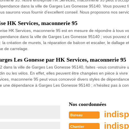
nnerie 95. Notre entreprise HK Services, maconnerie 95 peut s’occuper
 dépendance dans la ville de Garges Les Gonesse 95140. Vous pouvez f
us saurons vous fournir d’excellent conseil. Nous proposons nos service
rise HK Services, maconnerie 95
eprise HK Services, maconnerie 95 est en mesure de répondre à tous vo
dépendance dans la ville de Garges Les Gonesse 95140 ; vous pouvez éga
 création de murets, la réparation de balcon et escalier, le dallage et 
ose de carrelage.
Garges Les Gonesse par HK Services, maconnerie 95
m2 dans la ville de Garges Les Gonesse 95140, faites -vous construire
ardin ou les vélos. En effet, elles peuvent être changées en pièce à viv
vices, maconnerie 95 peut vous concevoir divers styles de dépendance a
uire une dépendance à Garges Les Gonesse 95140 ; n’hésitez pas à con
Nos coordonnées
indisp
Bureau
indisp
Chantier