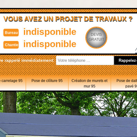
VOUS AVEZ UN PROJET DE TRAVAUX ?
indisponible
Bureau
DEVIS
GRATUIT
indisponible
Chantier
re rappelé immédiatement:
 carrelage 95
Pose de clôture 95
Création de murets et
Pose de dal
mur 95
pavé 9