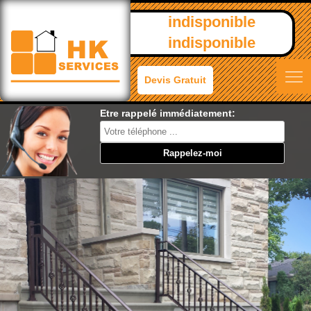
indisponible
indisponible
Devis Gratuit
Etre rappelé immédiatement: