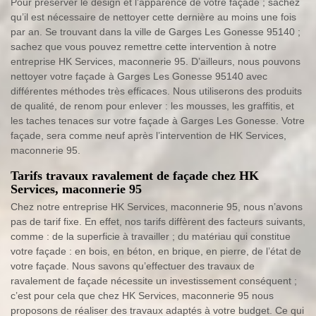
Pour préserver le design et l’apparence de votre façade ; sachez
qu’il est nécessaire de nettoyer cette dernière au moins une fois
par an. Se trouvant dans la ville de Garges Les Gonesse 95140 ;
sachez que vous pouvez remettre cette intervention à notre
entreprise HK Services, maconnerie 95. D’ailleurs, nous pouvons
nettoyer votre façade à Garges Les Gonesse 95140 avec
différentes méthodes très efficaces. Nous utiliserons des produits
de qualité, de renom pour enlever : les mousses, les graffitis, et
les taches tenaces sur votre façade à Garges Les Gonesse. Votre
façade, sera comme neuf après l’intervention de HK Services,
maconnerie 95.
Tarifs travaux ravalement de façade chez HK
Services, maconnerie 95
Chez notre entreprise HK Services, maconnerie 95, nous n’avons
pas de tarif fixe. En effet, nos tarifs diffèrent des facteurs suivants,
comme : de la superficie à travailler ; du matériau qui constitue
votre façade : en bois, en béton, en brique, en pierre, de l’état de
votre façade. Nous savons qu’effectuer des travaux de
ravalement de façade nécessite un investissement conséquent ;
c’est pour cela que chez HK Services, maconnerie 95 nous
proposons de réaliser des travaux adaptés à votre budget. Ce qui