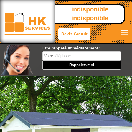
indisponible
indisponible
Devis Gratuit
Etre rappelé immédiatement: