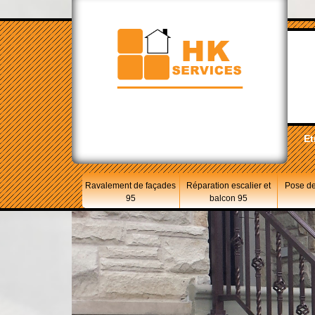
Et
Ravalement de façades
Réparation escalier et
Pose de
95
balcon 95