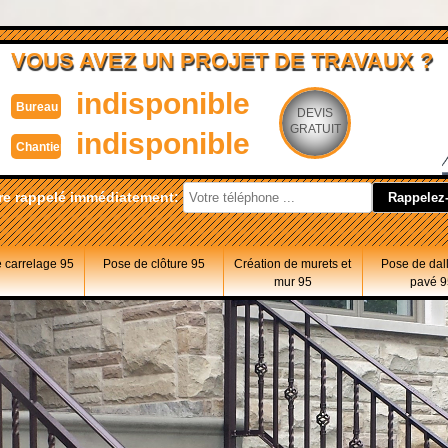
VOUS AVEZ UN PROJET DE TRAVAUX ?
indisponible
Bureau
DEVIS
GRATUIT
indisponible
Chantier
re rappelé immédiatement:
 carrelage 95
Pose de clôture 95
Création de murets et
Pose de dal
mur 95
pavé 9