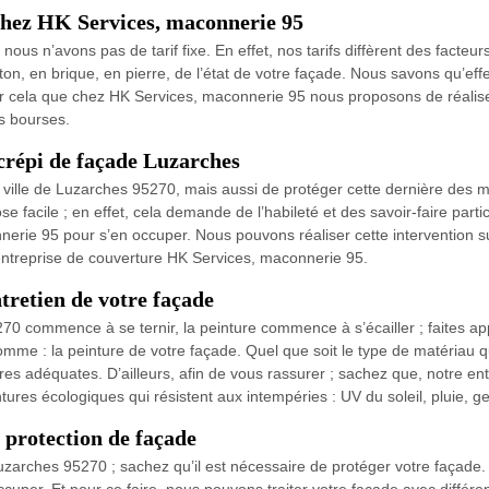
chez HK Services, maconnerie 95
s n’avons pas de tarif fixe. En effet, nos tarifs diffèrent des facteurs 
éton, en brique, en pierre, de l’état de votre façade. Nous savons qu’e
ur cela que chez HK Services, maconnerie 95 nous proposons de réalise
es bourses.
crépi de façade Luzarches
 ville de Luzarches 95270, mais aussi de protéger cette dernière des m
e facile ; en effet, cela demande de l’habileté et des savoir-faire parti
nerie 95 pour s’en occuper. Nous pouvons réaliser cette intervention su
re entreprise de couverture HK Services, maconnerie 95.
tretien de votre façade
0 commence à se ternir, la peinture commence à s’écailler ; faites ap
comme : la peinture de votre façade. Quel que soit le type de matériau
es adéquates. D’ailleurs, afin de vous rassurer ; sachez que, notre en
tures écologiques qui résistent aux intempéries : UV du soleil, pluie, ge
protection de façade
uzarches 95270 ; sachez qu’il est nécessaire de protéger votre façade. D