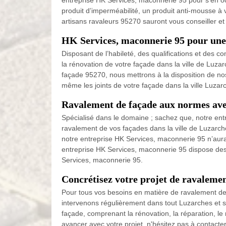
entreprise HK Services, maconnerie 95 pour s’en occu
produit d’imperméabilité, un produit anti-mousse à 
artisans ravaleurs 95270 sauront vous conseiller e
HK Services, maconnerie 95 pour une
Disposant de l’habileté, des qualifications et des
la rénovation de votre façade dans la ville de Luz
façade 95270, nous mettrons à la disposition de no
même les joints de votre façade dans la ville Luza
Ravalement de façade aux normes ave
Spécialisé dans le domaine ; sachez que, notre en
ravalement de vos façades dans la ville de Luzarch
notre entreprise HK Services, maconnerie 95 n’aura a
entreprise HK Services, maconnerie 95 dispose de
Services, maconnerie 95.
Concrétisez votre projet de ravaleme
Pour tous vos besoins en matière de ravalement de f
intervenons régulièrement dans tout Luzarches et se
façade, comprenant la rénovation, la réparation, le
avancer avec votre projet, n'hésitez pas à contact