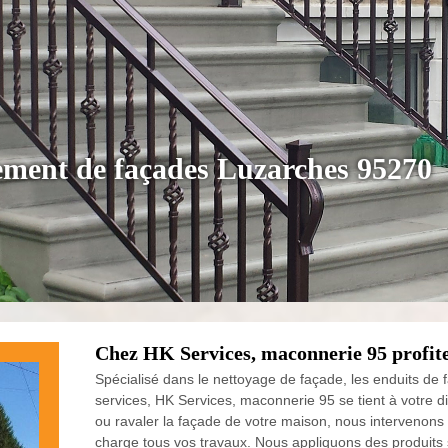
lement de façades Luzarches 95270
Chez HK Services, maconnerie 95 profite
Spécialisé dans le nettoyage de façade, les enduits de 
services, HK Services, maconnerie 95 se tient à votre di
ou ravaler la façade de votre maison, nous intervenons
charge tous vos travaux. Nous appliquons des produits s