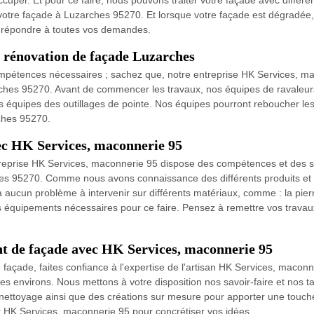
per. Et pour ce faire, nous pouvons traiter votre façade avec différent
votre façade à Luzarches 95270. Et lorsque votre façade est dégradée, 
t répondre à toutes vos demandes.
 rénovation de façade Luzarches
 compétences nécessaires ; sachez que, notre entreprise HK Services, 
arches 95270. Avant de commencer les travaux, nos équipes de ravaleurs
s équipes des outillages de pointe. Nos équipes pourront reboucher les 
rches 95270.
c HK Services, maconnerie 95
treprise HK Services, maconnerie 95 dispose des compétences et des sa
es 95270. Comme nous avons connaissance des différents produits et de
ucun problème à intervenir sur différents matériaux, comme : la pierre, 
s équipements nécessaires pour ce faire. Pensez à remettre vos trava
nt de façade avec HK Services, maconnerie 95
açade, faites confiance à l'expertise de l'artisan HK Services, maconn
s environs. Nous mettons à votre disposition nos savoir-faire et nos t
 nettoyage ainsi que des créations sur mesure pour apporter une touche
er HK Services, maconnerie 95 pour concrétiser vos idées.