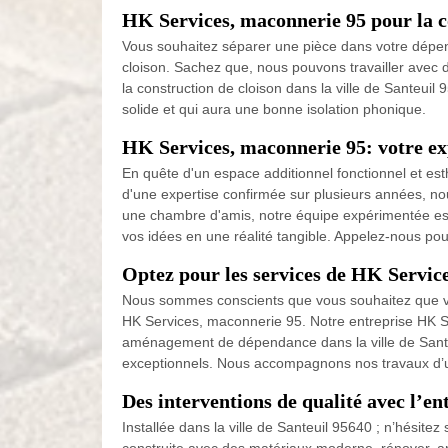
HK Services, maconnerie 95 pour la c
Vous souhaitez séparer une pièce dans votre dépen
cloison. Sachez que, nous pouvons travailler avec di
la construction de cloison dans la ville de Santeui
solide et qui aura une bonne isolation phonique.
HK Services, maconnerie 95: votre ex
En quête d'un espace additionnel fonctionnel et e
d'une expertise confirmée sur plusieurs années, n
une chambre d'amis, notre équipe expérimentée est l
vos idées en une réalité tangible. Appelez-nous pour
Optez pour les services de HK Servic
Nous sommes conscients que vous souhaitez que vos
HK Services, maconnerie 95. Notre entreprise HK Se
aménagement de dépendance dans la ville de Santeu
exceptionnels. Nous accompagnons nos travaux d’une
Des interventions de qualité avec l’e
Installée dans la ville de Santeuil 95640 ; n’hésit