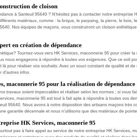
onstruction de cloison
dance à Santeuil 95640 ? N’hésitez pas à contacter notre entreprise 
fférents matériaux, comme : la brique, le parpaing, la pierre, le bois, 
l 95640. Nos équipes de maçons, vous construiront un cloison esthétique,
pert en création de dépendance
sthétique? Tournez-vous vers HK Services, maconnerie 95 pour créer la
ous nous engageons à répondre à toutes vos exigences. Que ce soit pou
à pour réaliser vos souhaits. Avec un souci constant de qualité et de 
 d'autres infos.
es, maconnerie 95 pour la réalisation de dépendance
 travaux soient impeccables et réaliser selon les normes ; si vous fa
rvices, maconnerie 95 est tout à fait apte à répondre à toutes vos dem
il 95640. Nous avons à notre disposition des artisans maçons très co
 garantie décennale et nous n’utilisons que des matériaux de pointe e
ntreprise HK Services, maconnerie 95
ez surtout pas à faire appel au service de notre entreprise HK Services