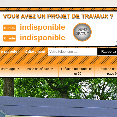
VOUS AVEZ UN PROJET DE TRAVAUX ?
indisponible
Bureau
DEVIS
GRATUIT
indisponible
Chantier
re rappelé immédiatement:
 carrelage 95
Pose de clôture 95
Création de murets et
Pose de dal
mur 95
pavé 9