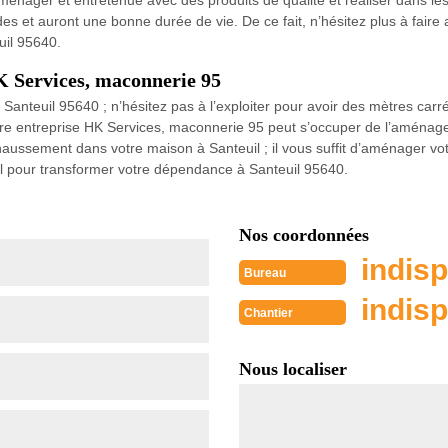
nager et entretenue avec des produits de qualité et réaliser dans les 
des et auront une bonne durée de vie. De ce fait, n’hésitez plus à fair
uil 95640.
 Services, maconnerie 95
Santeuil 95640 ; n’hésitez pas à l’exploiter pour avoir des mètres car
otre entreprise HK Services, maconnerie 95 peut s’occuper de l’aménag
haussement dans votre maison à Santeuil ; il vous suffit d’aménager vot
l pour transformer votre dépendance à Santeuil 95640.
Nos coordonnées
indisp
Bureau
indisp
Chantier
Nous localiser