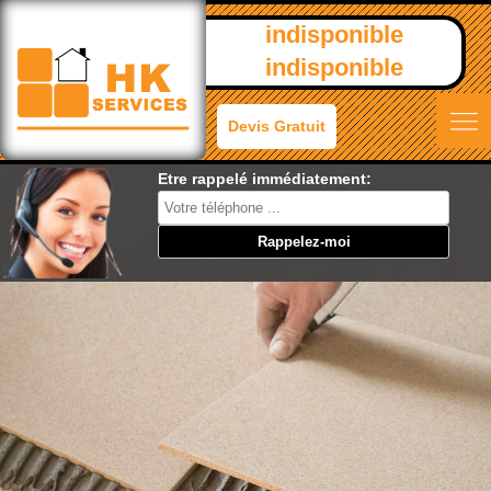
indisponible
indisponible
Devis Gratuit
Etre rappelé immédiatement: