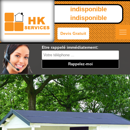
indisponible
indisponible
Devis Gratuit
Etre rappelé immédiatement: