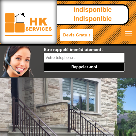
indisponible
indisponible
Devis Gratuit
Etre rappelé immédiatement: