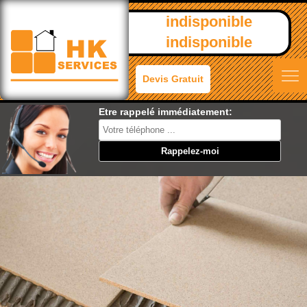
indisponible
indisponible
Devis Gratuit
Etre rappelé immédiatement: