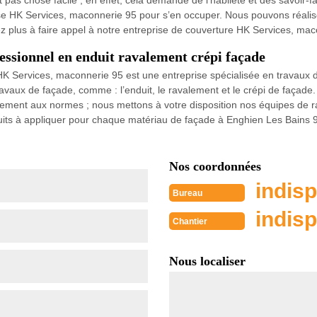
 pas chose facile ; en effet, cela demande de l’habileté et des savoir-fa
ise HK Services, maconnerie 95 pour s’en occuper. Nous pouvons réaliser
itez plus à faire appel à notre entreprise de couverture HK Services, ma
essionnel en enduit ravalement crépi façade
HK Services, maconnerie 95 est une entreprise spécialisée en travaux 
avaux de façade, comme : l’enduit, le ravalement et le crépi de façad
arfaitement aux normes ; nous mettons à votre disposition nos équipes d
duits à appliquer pour chaque matériau de façade à Enghien Les Bains 
Nos coordonnées
indisp
Bureau
indisp
Chantier
Nous localiser