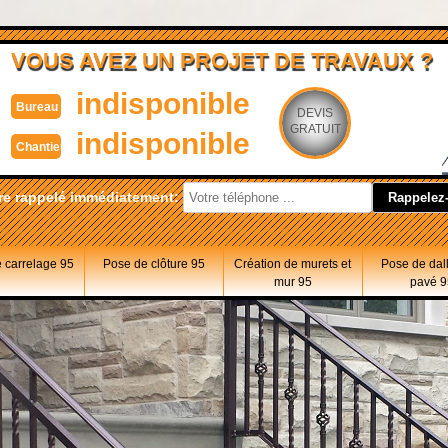
VOUS AVEZ UN PROJET DE TRAVAUX ?
indisponible
Bureau
DEVIS
GRATUIT
indisponible
Chantier
re rappelé immédiatement:
 carrelage 95
Pose de clôture 95
Création de murets et
Pose de dal
mur 95
pavé 9