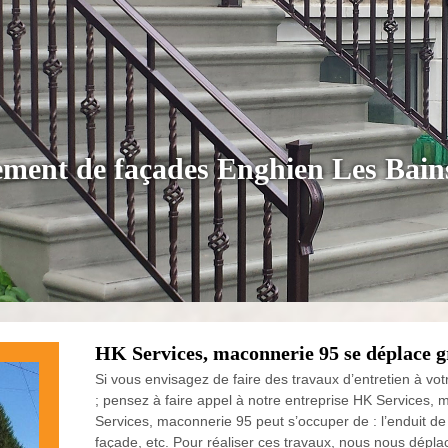
lement de façades Enghien Les Bain
HK Services, maconnerie 95 se déplace g
Si vous envisagez de faire des travaux d’entretien à vo
; pensez à faire appel à notre entreprise HK Services, 
Services, maconnerie 95 peut s’occuper de : l’enduit d
façade, etc. Pour réaliser ces travaux, nous nous dépl