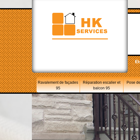
Et
Ravalement de façades
Réparation escalier et
Pose de
95
balcon 95