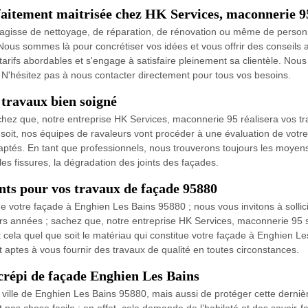
rfaitement maitrisée chez HK Services, maconnerie 9
'agisse de nettoyage, de réparation, de rénovation ou même de personnal
us sommes là pour concrétiser vos idées et vous offrir des conseils a
rifs abordables et s'engage à satisfaire pleinement sa clientèle. Nous
é. N'hésitez pas à nous contacter directement pour tous vos besoins.
travaux bien soigné
 sachez que, notre entreprise HK Services, maconnerie 95 réalisera vos
soit, nos équipes de ravaleurs vont procéder à une évaluation de votre
adaptés. En tant que professionnels, nous trouverons toujours les moyen
s fissures, la dégradation des joints des façades.
nts pour vos travaux de façade 95880
de votre façade à Enghien Les Bains 95880 ; nous vous invitons à sollici
urs années ; sachez que, notre entreprise HK Services, maconnerie 95
 cela quel que soit le matériau qui constitue votre façade à Enghien Le
 aptes à vous fournir des travaux de qualité en toutes circonstances.
crépi de façade Enghien Les Bains
 ville de Enghien Les Bains 95880, mais aussi de protéger cette derniè