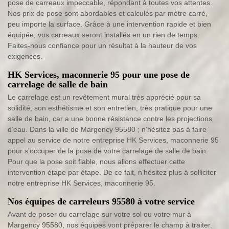
pose de carreaux impeccable, répondant à toutes vos attentes.
Nos prix de pose sont abordables et calculés par mètre carré,
peu importe la surface. Grâce à une intervention rapide et bien
équipée, vos carreaux seront installés en un rien de temps.
Faites-nous confiance pour un résultat à la hauteur de vos
exigences.
HK Services, maconnerie 95 pour une pose de
carrelage de salle de bain
Le carrelage est un revêtement mural très apprécié pour sa
solidité, son esthétisme et son entretien, très pratique pour une
salle de bain, car a une bonne résistance contre les projections
d’eau. Dans la ville de Margency 95580 ; n’hésitez pas à faire
appel au service de notre entreprise HK Services, maconnerie 95
pour s’occuper de la pose de votre carrelage de salle de bain.
Pour que la pose soit fiable, nous allons effectuer cette
intervention étape par étape. De ce fait, n’hésitez plus à solliciter
notre entreprise HK Services, maconnerie 95.
Nos équipes de carreleurs 95580 à votre service
Avant de poser du carrelage sur votre sol ou votre mur à
Margency 95580, nos équipes vont préparer le champ à traiter.