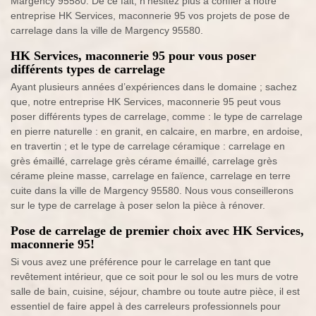
Margency 95580. De ce fait, n’hésitez plus à confier à notre
entreprise HK Services, maconnerie 95 vos projets de pose de
carrelage dans la ville de Margency 95580.
HK Services, maconnerie 95 pour vous poser
différents types de carrelage
Ayant plusieurs années d’expériences dans le domaine ; sachez
que, notre entreprise HK Services, maconnerie 95 peut vous
poser différents types de carrelage, comme : le type de carrelage
en pierre naturelle : en granit, en calcaire, en marbre, en ardoise,
en travertin ; et le type de carrelage céramique : carrelage en
grès émaillé, carrelage grès cérame émaillé, carrelage grès
cérame pleine masse, carrelage en faïence, carrelage en terre
cuite dans la ville de Margency 95580. Nous vous conseillerons
sur le type de carrelage à poser selon la pièce à rénover.
Pose de carrelage de premier choix avec HK Services,
maconnerie 95!
Si vous avez une préférence pour le carrelage en tant que
revêtement intérieur, que ce soit pour le sol ou les murs de votre
salle de bain, cuisine, séjour, chambre ou toute autre pièce, il est
essentiel de faire appel à des carreleurs professionnels pour