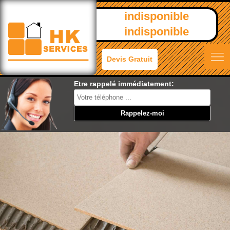
indisponible
indisponible
Devis Gratuit
Etre rappelé immédiatement: