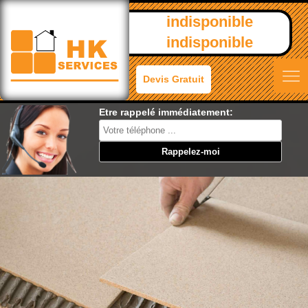
indisponible
indisponible
Devis Gratuit
Etre rappelé immédiatement: