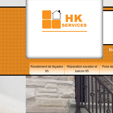
Et
Ravalement de façades
Réparation escalier et
Pose de
95
balcon 95