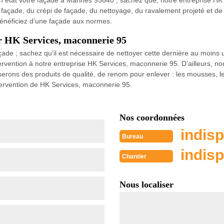
en état votre façade à Marines 95640 ; sachez que, notre entreprise HK 
façade, du crépi de façade, du nettoyage, du ravalement projeté et de l
bénéficiez d’une façade aux normes.
ar HK Services, maconnerie 95
çade ; sachez qu’il est nécessaire de nettoyer cette dernière au moins u
rvention à notre entreprise HK Services, maconnerie 95. D’ailleurs, 
serons des produits de qualité, de renom pour enlever : les mousses, les
tervention de HK Services, maconnerie 95.
Nos coordonnées
indisp
Bureau
indisp
Chantier
Nous localiser