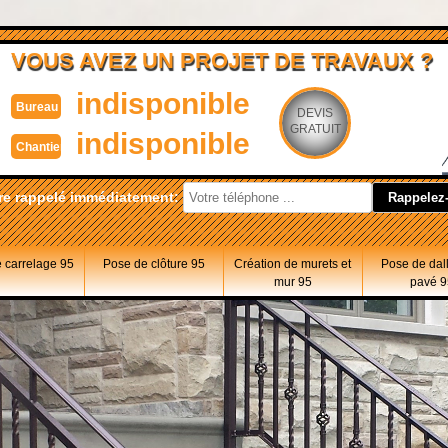
VOUS AVEZ UN PROJET DE TRAVAUX ?
indisponible
Bureau
DEVIS
GRATUIT
indisponible
Chantier
re rappelé immédiatement:
 carrelage 95
Pose de clôture 95
Création de murets et
Pose de dal
mur 95
pavé 9