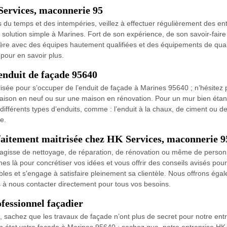
Services, maconnerie 95
 du temps et des intempéries, veillez à effectuer régulièrement des ent
e solution simple à Marines. Fort de son expérience, de son savoir-fai
ère avec des équipes hautement qualifiées et des équipements de quali
pour en savoir plus.
enduit de façade 95640
lisée pour s’occuper de l’enduit de façade à Marines 95640 ; n’hésitez p
son en neuf ou sur une maison en rénovation. Pour un mur bien étanche
ifférents types d’enduits, comme : l’enduit à la chaux, de ciment ou d
e.
rfaitement maitrisée chez HK Services, maconnerie 9
'agisse de nettoyage, de réparation, de rénovation ou même de personnal
là pour concrétiser vos idées et vous offrir des conseils avisés pour
les et s'engage à satisfaire pleinement sa clientèle. Nous offrons éga
as à nous contacter directement pour tous vos besoins.
fessionnel façadier
, sachez que les travaux de façade n’ont plus de secret pour notre e