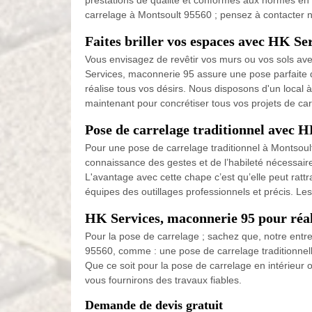
prestations de qualité et conformes aux normes en p
carrelage à Montsoult 95560 ; pensez à contacter 
Faites briller vos espaces avec HK Se
Vous envisagez de revêtir vos murs ou vos sols ave
Services, maconnerie 95 assure une pose parfaite d
réalise tous vos désirs. Nous disposons d'un local
maintenant pour concrétiser tous vos projets de car
Pose de carrelage traditionnel avec 
Pour une pose de carrelage traditionnel à Montsou
connaissance des gestes et de l’habileté nécessaire 
L'avantage avec cette chape c’est qu’elle peut rattra
équipes des outillages professionnels et précis. Le
HK Services, maconnerie 95 pour réali
Pour la pose de carrelage ; sachez que, notre entre
95560, comme : une pose de carrelage traditionnel
Que ce soit pour la pose de carrelage en intérieur 
vous fournirons des travaux fiables.
Demande de devis gratuit