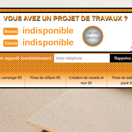
VOUS AVEZ UN PROJET DE TRAVAUX ?
indisponible
Bureau
DEVIS
GRATUIT
indisponible
Chantier
re rappelé immédiatement:
 carrelage 95
Pose de clôture 95
Création de murets et
Pose de dal
mur 95
pavé 9