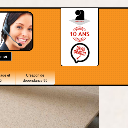
lage et
Création de
5
dépendance 95