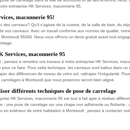
ose de carrelage dans la ville de Montsoult et de ses environs. Ainsi,
notre entreprise HK Services, maconnerie 95.
rvices, maconnerie 95!
c des carreaux? Qu'il s'agisse de la cuisine, de la salle de bain, du s
e vos carreaux. Avec un travail conforme aux normes de qualité, notre
 à Montsoult 95560. Nous vous offrons un devis gratuit avant tout enga
relage.
HK Services, maconnerie 95
lt ; pensez à remettre vos travaux à notre entreprise HK Services, ma
pour ce faire. Pour cette technique, les carreaux sont battus dans un mo
per des différences de niveau de votre sol, rattraper l’irrégularité. Pou
s carrelages à Montsoult que nous poserons seront bien aligné.
ser différents techniques de pose de carrelage
prise HK Services, maconnerie 95 est tout à fait apte à réaliser différ
le ; une pose de carrelage sur une chape non adhérente ou flottante ;
ou en extérieur de votre habitation à Montsoult ; pensez à contacter n