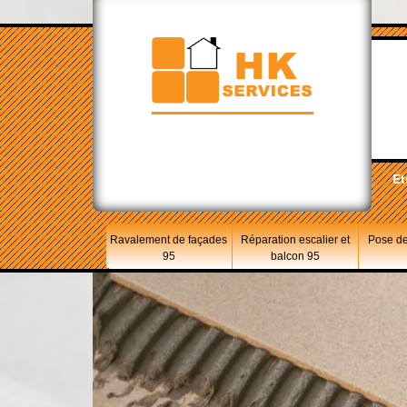
Et
Ravalement de façades
Réparation escalier et
Pose de
95
balcon 95