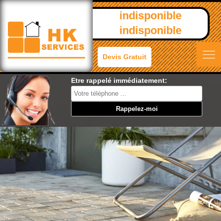
indisponible
indisponible
Devis Gratuit
Etre rappelé immédiatement: