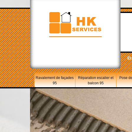
Et
Ravalement de façades
Réparation escalier et
Pose de
95
balcon 95