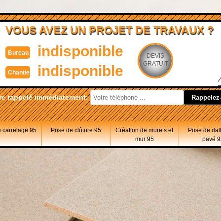
VOUS AVEZ UN PROJET DE TRAVAUX ?
indisponible
Bureau
DEVIS
GRATUIT
indisponible
Chantier
re rappelé immédiatement:
 carrelage 95
Pose de clôture 95
Création de murets et
Pose de dal
mur 95
pavé 9