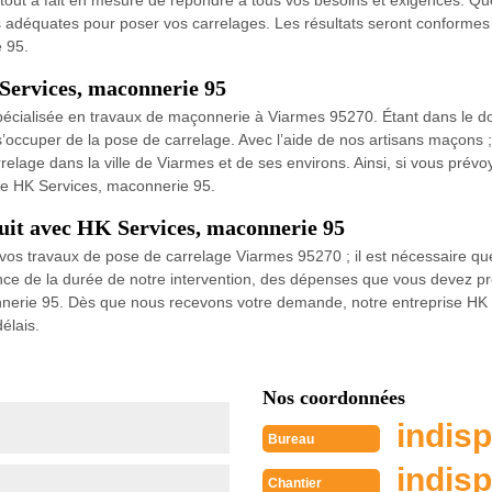
out à fait en mesure de répondre à tous vos besoins et exigences. Que
 adéquates pour poser vos carrelages. Les résultats seront conformes 
 95.
 Services, maconnerie 95
écialisée en travaux de maçonnerie à Viarmes 95270. Étant dans le dom
’occuper de la pose de carrelage. Avec l’aide de nos artisans maçons ;
lage dans la ville de Viarmes et de ses environs. Ainsi, si vous prévo
se HK Services, maconnerie 95.
tuit avec HK Services, maconnerie 95
os travaux de pose de carrelage Viarmes 95270 ; il est nécessaire q
ce de la durée de notre intervention, des dépenses que vous devez p
connerie 95. Dès que nous recevons votre demande, notre entreprise HK
élais.
Nos coordonnées
indisp
Bureau
indisp
Chantier