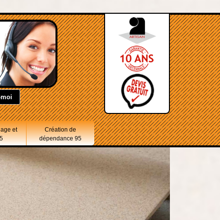
lage et
Création de
5
dépendance 95