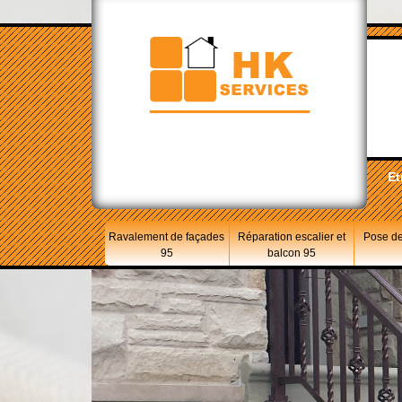
Et
Ravalement de façades
Réparation escalier et
Pose de
95
balcon 95