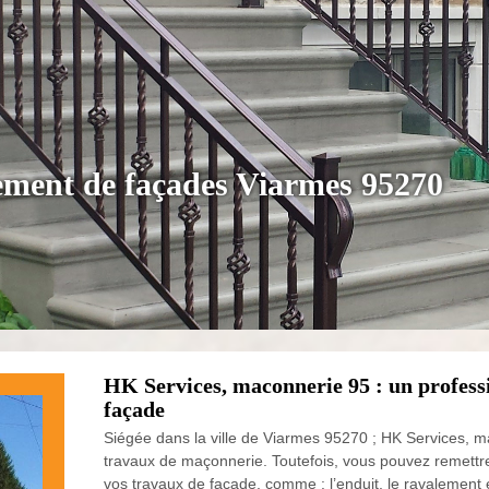
lement de façades Viarmes 95270
HK Services, maconnerie 95 : un profess
façade
Siégée dans la ville de Viarmes 95270 ; HK Services, m
travaux de maçonnerie. Toutefois, vous pouvez remettr
vos travaux de façade, comme : l’enduit, le ravalement