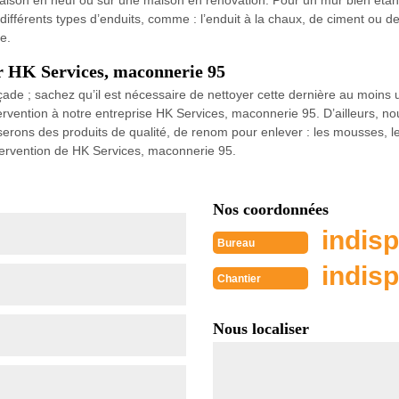
son en neuf ou sur une maison en rénovation. Pour un mur bien étanche
ifférents types d’enduits, comme : l’enduit à la chaux, de ciment ou d
e.
ar HK Services, maconnerie 95
çade ; sachez qu’il est nécessaire de nettoyer cette dernière au moins u
rvention à notre entreprise HK Services, maconnerie 95. D’ailleurs, 
serons des produits de qualité, de renom pour enlever : les mousses, les
tervention de HK Services, maconnerie 95.
Nos coordonnées
indisp
Bureau
indisp
Chantier
Nous localiser