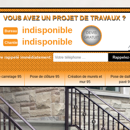
VOUS AVEZ UN PROJET DE TRAVAUX ?
indisponible
Bureau
DEVIS
GRATUIT
indisponible
Chantier
re rappelé immédiatement:
 carrelage 95
Pose de clôture 95
Création de murets et
Pose de dal
mur 95
pavé 9