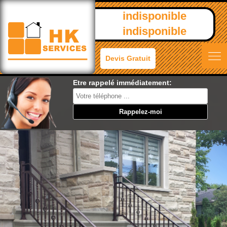
indisponible
indisponible
Devis Gratuit
Etre rappelé immédiatement: