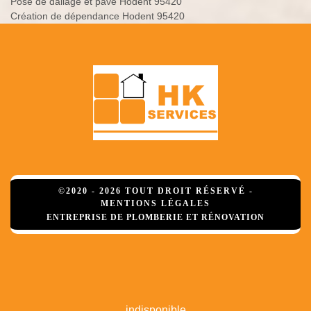
Pose de dallage et pavé Hodent 95420
Création de dépendance Hodent 95420
©2020 - 2026 TOUT DROIT RÉSERVÉ -
MENTIONS LÉGALES
ENTREPRISE DE PLOMBERIE ET RÉNOVATION
indisponible