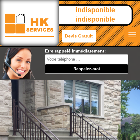
indisponible
indisponible
Devis Gratuit
Etre rappelé immédiatement: