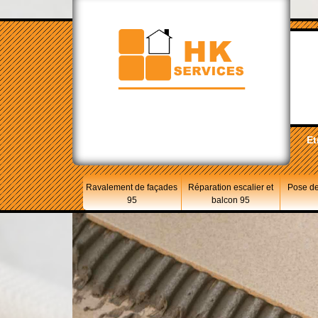
Et
Ravalement de façades
Réparation escalier et
Pose de
95
balcon 95