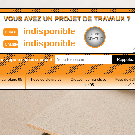
VOUS AVEZ UN PROJET DE TRAVAUX ?
indisponible
Bureau
DEVIS
GRATUIT
indisponible
Chantier
re rappelé immédiatement:
 carrelage 95
Pose de clôture 95
Création de murets et
Pose de dal
mur 95
pavé 9