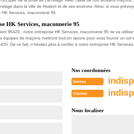
’occuper de la pose de carrelage. Avec l’aide de nos artisans maçons ;
lage dans la ville de Hodent et de ses environs. Ainsi, si vous prévoy
e HK Services, maconnerie 95.
rise HK Services, maconnerie 95
dent 95420 ; notre entreprise HK Services, maconnerie 95 ne va utiliser
os équipes de maçons mettront tout en œuvre pour vous fournir un sol e
95420. De ce fait, n’hésitez plus à confier à notre entreprise HK Servic
Nos coordonnées
indisp
Bureau
indisp
Chantier
Nous localiser