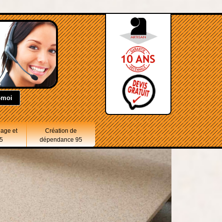
lage et
Création de
5
dépendance 95