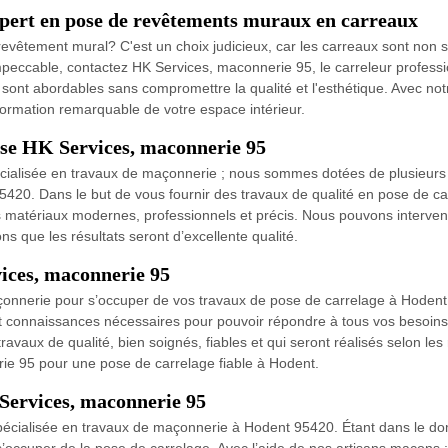
xpert en pose de revêtements muraux en carreaux
êtement mural? C'est un choix judicieux, car les carreaux sont non seu
peccable, contactez HK Services, maconnerie 95, le carreleur professio
es sont abordables sans compromettre la qualité et l'esthétique. Avec no
formation remarquable de votre espace intérieur.
rise HK Services, maconnerie 95
cialisée en travaux de maçonnerie ; nous sommes dotées de plusieurs 
5420. Dans le but de vous fournir des travaux de qualité en pose de c
s matériaux modernes, professionnels et précis. Nous pouvons interveni
s que les résultats seront d’excellente qualité.
vices, maconnerie 95
çonnerie pour s’occuper de vos travaux de pose de carrelage à Hoden
et connaissances nécessaires pour pouvoir répondre à tous vos besoins
ux de qualité, bien soignés, fiables et qui seront réalisés selon les règl
ie 95 pour une pose de carrelage fiable à Hodent.
 Services, maconnerie 95
écialisée en travaux de maçonnerie à Hodent 95420. Étant dans le doma